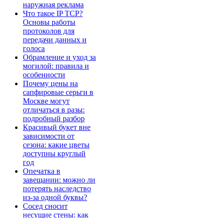
наружная реклама
Что такое IP TCP?
Основы работы
протоколов для
передачи данных и
голоса
Обрамление и уход за
могилой: правила и
особенности
Почему цены на
сапфировые серьги в
Москве могут
отличаться в разы:
подробный разбор
Красивый букет вне
зависимости от
сезона: какие цветы
доступны круглый
год
Опечатка в
завещании: можно ли
потерять наследство
из-за одной буквы?
Сосед сносит
несущие стены: как