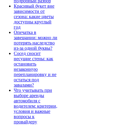
подробный разбор
Красивый букет вне
зависимости от
сезона: какие цветы
доступны круглый
год
Опечатка в
завещании: можно ли
потерять наследство
из-за одной буквы?
Сосед сносит
несущие стены: как
остановить
незаконную
перепланировку и не
остаться под
завалами?
Что учитывать при
выборе аренды
автомобиля с
водителем: критерии,
условия и важные
вопросы к
провайдеру