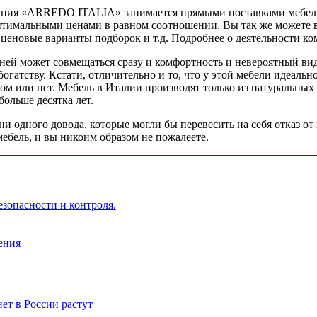
мпания «ARREDO ITALIA» занимается прямыми поставками мебел
имальными ценами в равном соотношении. Вы так же можете вос
ценовые варианты подборок и т.д. Подробнее о деятельности ком
 ней может совмещаться сразу и комфортность и невероятный вид
богатству. Кстати, отличительно и то, что у этой мебели идеаль
нском или нет. Мебель в Италии производят только из натуральн
больше десятка лет.
 ни одного довода, которые могли бы перевесить на себя отказ 
 мебель, и вы никоим образом не пожалеете.
зопасности и контроля.
ения
ет в России растут