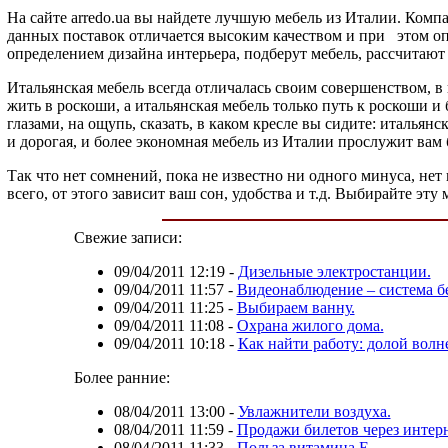
На сайте arredo.ua вы найдете лучшую мебель из Италии. Ко
данных поставок отличается высоким качеством и при
этом опт
определением дизайна интерьера, подберут мебель, рассчитают 
Итальянская мебель всегда отличалась своим совершенством, в
жить в роскоши, а итальянская мебель только путь к роскоши и 
глазами, на ощупь, сказать, в каком кресле вы сидите: италья
и дорогая, и более экономная мебель из Италии прослужит вам 
Так что нет сомнений, пока не известно ни одного минуса, нет
всего, от этого зависит ваш сон, удобства и т.д. Выбирайте эту
Свежие записи:
09/04/2011 12:19
-
Дизельные электростанции.
09/04/2011 11:57
-
Видеонаблюдение – система бе
09/04/2011 11:25
-
Выбираем ванну.
09/04/2011 11:08
-
Охрана жилого дома.
09/04/2011 10:18
-
Как найти работу: долой волн
Более ранние:
08/04/2011 13:00
-
Увлажнители воздуха.
08/04/2011 11:59
-
Продажи билетов через интерн
08/04/2011 11:33
-
Польза витамина Е.