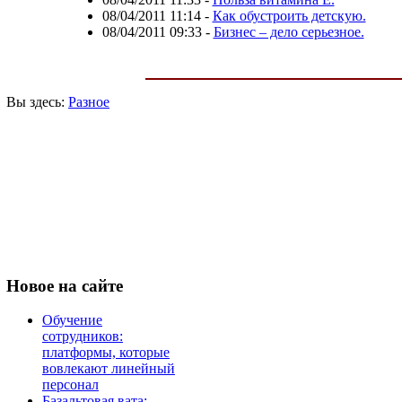
08/04/2011 11:14
-
Как обустроить детскую.
08/04/2011 09:33
-
Бизнес – дело серьезное.
Вы здесь:
Разное
Новое
на сайте
Обучение
сотрудников:
платформы, которые
вовлекают линейный
персонал
Базальтовая вата: