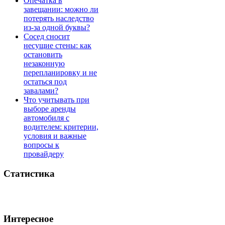
Опечатка в
завещании: можно ли
потерять наследство
из-за одной буквы?
Сосед сносит
несущие стены: как
остановить
незаконную
перепланировку и не
остаться под
завалами?
Что учитывать при
выборе аренды
автомобиля с
водителем: критерии,
условия и важные
вопросы к
провайдеру
Статистика
Интересное