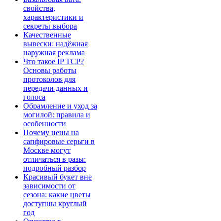
свойства,
характеристики и
секреты выбора
Качественные
вывески: надёжная
наружная реклама
Что такое IP TCP?
Основы работы
протоколов для
передачи данных и
голоса
Обрамление и уход за
могилой: правила и
особенности
Почему цены на
сапфировые серьги в
Москве могут
отличаться в разы:
подробный разбор
Красивый букет вне
зависимости от
сезона: какие цветы
доступны круглый
год