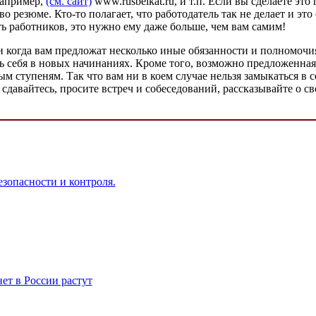
например,
(см. сайт)
www.rusbelkat.ru, и т.п. Если вы сделаете это
о резюме. Кто-то полагает, что работодатель так не делает и эт
ь работников, это нужно ему даже больше, чем вам самим!
 и когда вам предложат несколько иные обязанности и полномочи
вать себя в новых начинаниях. Кроме того, возможно предложенн
 ступеням. Так что вам ни в коем случае нельзя замыкаться в се
сдавайтесь, просите встреч и собеседований, рассказывайте о св
зопасности и контроля.
ет в России растут