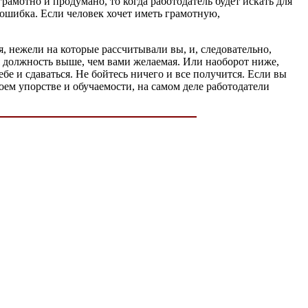
 грамотно и продумано, то когда работодатель будет искать для
о ошибка. Если человек хочет иметь грамотную,
я, нежели на которые рассчитывали вы, и, следовательно,
ая должность выше, чем вами желаемая. Или наоборот ниже,
бе и сдаваться. Не бойтесь ничего и все получится. Если вы
оем упорстве и обучаемости, на самом деле работодатели