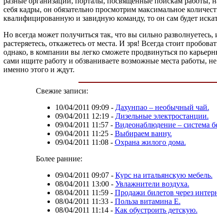
разные организации, порталы, посвященные поискам работы, 
себя кадры, он обязательно просмотрим максимальное количеств
квалифицированную и завидную команду, то он сам будет искат
Но всегда может получиться так, что вы сильно разволнуетесь,
растеряетесь, откажетесь от места. И зря! Всегда стоит пробо
однако, в компании вы легко сможете продвинуться по карьерным
сами ищите работу и обзваниваете возможные места работы, не 
именно этого и ждут.
Свежие записи:
10/04/2011 09:09
-
Дахунпао – необычный чай.
09/04/2011 12:19
-
Дизельные электростанции.
09/04/2011 11:57
-
Видеонаблюдение – система бе
09/04/2011 11:25
-
Выбираем ванну.
09/04/2011 11:08
-
Охрана жилого дома.
Более ранние:
09/04/2011 09:07
-
Курс на итальянскую мебель.
08/04/2011 13:00
-
Увлажнители воздуха.
08/04/2011 11:59
-
Продажи билетов через интерн
08/04/2011 11:33
-
Польза витамина Е.
08/04/2011 11:14
-
Как обустроить детскую.