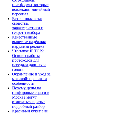
сотрудников:
платформы, которые
вовлекают линейный
персонал
Базальтовая вата:
свойства,
характеристики и
секреты выбора
Качественные
вывески: надёжная
наружная реклама
Что такое IP TCP?
Основы работы
протоколов для
передачи данных и
голоса
Обрамление и уход за
могилой: правила и
особенности
Почему цены на
сапфировые серьги в
Москве могут
отличаться в разы:
подробный разбор
Красивый букет вне