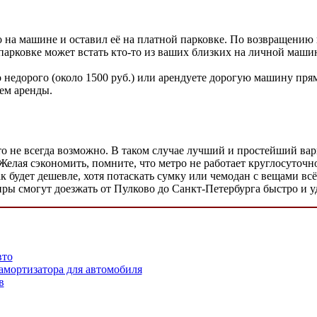
о на машине и оставил её на платной парковке. По возвращению
парковке может встать кто-то из ваших близких на личной машин
о недорого (около 1500 руб.) или арендуете дорогую машину пря
ем аренды.
это не всегда возможно. В таком случае лучший и простейший вар
 Желая сэкономить, помните, что метро не работает круглосуточно
ак будет дешевле, хотя потаскать сумку или чемодан с вещами в
иры смогут доезжать от Пулково до Санкт-Петербурга быстро и у
вто
амортизатора для автомобиля
в