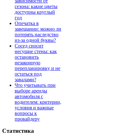
зависимости от
сезона: какие цветы
доступны круглый
год
Опечатка в
завещании: можно ли
потерять наследство
из-за одной буквы?
Сосед сносит
несущие стены: как
остановить
незаконную
перепланировку и не
остаться под
завалами?
Что учитывать при
выборе аренды
автомобиля с
водителем: критерии,
условия и важные
вопросы к
провайдеру
Статистика