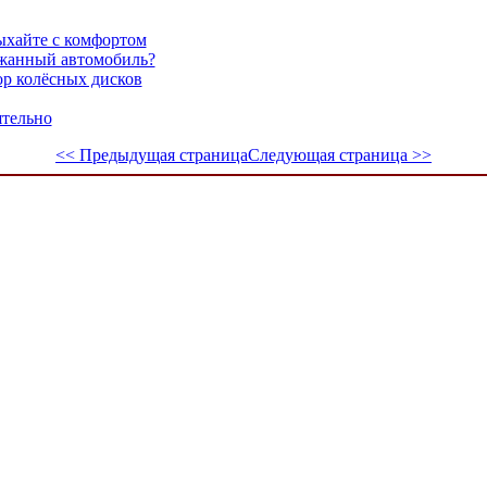
ыхайте с комфортом
ржанный автомобиль?
р колёсных дисков
тельно
<< Предыдущая страница
Следующая страница >>