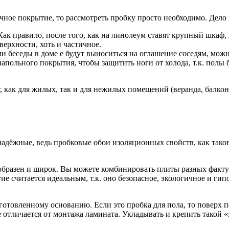
чное покрытие, то рассмотреть пробку просто необходимо. Дело 
ак правило, после того, как на линолеум ставят крупный шкаф
ерхности, хоть и частичное.
 беседы в доме е будут выноситься на оглашение соседям, можн
польного покрытия, чтобы защитить ноги от холода, т.к. полы б
 как для жилых, так и для нежилых помещений (веранда, балкон,
надёжные, ведь пробковые обои изоляционных свойств, как таков
бразен и широк. Вы можете комбинировать плиты разных фактур 
ие считается идеальным, т.к. оно безопасное, экологичное и ги
готовленному основанию. Если это пробка для пола, то поверх
отличается от монтажа ламината. Укладывать и крепить такой «з