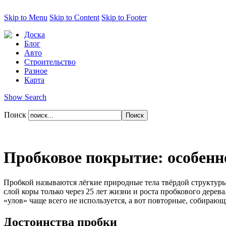
Skip to Menu
Skip to Content
Skip to Footer
Доска
Блог
Авто
Строительство
Разное
Карта
Show Search
Поиск
Пробковое покрытие: особенн
Пробкой называются лёгкие природные тела твёрдой структуры
слой коры только через 25 лет жизни и роста пробкового дерев
«улов» чаще всего не используется, а вот повторные, собирающи
Достоинства пробки