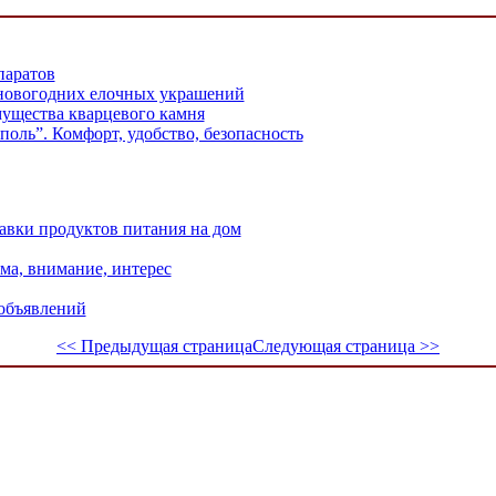
паратов
 новогодних елочных украшений
ущества кварцевого камня
поль”. Комфорт, удобство, безопасность
тавки продуктов питания на дом
ма, внимание, интерес
объявлений
<< Предыдущая страница
Следующая страница >>