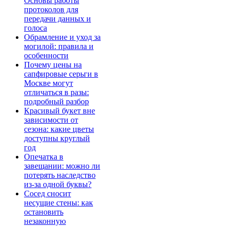
Основы работы
протоколов для
передачи данных и
голоса
Обрамление и уход за
могилой: правила и
особенности
Почему цены на
сапфировые серьги в
Москве могут
отличаться в разы:
подробный разбор
Красивый букет вне
зависимости от
сезона: какие цветы
доступны круглый
год
Опечатка в
завещании: можно ли
потерять наследство
из-за одной буквы?
Сосед сносит
несущие стены: как
остановить
незаконную