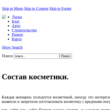
Skip to Menu
Skip to Content
Skip to Footer
Доска
Блог
Авто
Строительство
Разное
Карта
Show Search
Поиск
Состав косметики.
Каждая женщина пользуется косметикой, иногда это интерес
выявили и запретили изготавливать косметику с вредными инг
(см. сайт)
(см. сайт) Потому важно следить за каждым ингр