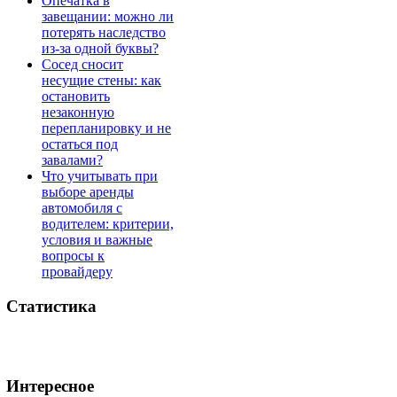
Опечатка в
завещании: можно ли
потерять наследство
из-за одной буквы?
Сосед сносит
несущие стены: как
остановить
незаконную
перепланировку и не
остаться под
завалами?
Что учитывать при
выборе аренды
автомобиля с
водителем: критерии,
условия и важные
вопросы к
провайдеру
Статистика
Интересное