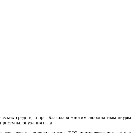
ических средств, и зря. Благодаря многим любопытным людям
приступы, опухания и т.д.
 для красок - диоксид титана TiO2 применяется так же и в