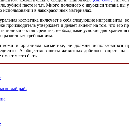
, зубной пасте и т.п. Много полезного о двуокиси титана вы узн
го использовании в лакокрасочных материалах.
атуральная косметика включает в себя следующие ингредиенты: в
 же производитель утверждает и делает акцент на том, что его
ь полный состав средства, необходимые условия для хранения ко
ию различным требованиям.
ля кожи и организма косметике, не должны использоваться 
диенты. А общество защиты животных добилось запрета на те
е имеет место быть.
.
асковый рай.
на.
е