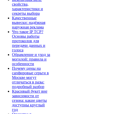
свойства,
характеристики и
секреты выбора
Качественные
вывески: надёжная
наружная реклама
Что такое IP TCP?
Основы работы
протоколов для
передачи данных и
голоса
Обрамление и уход за
могилой: правила и
особенности
Почему цены на
сапфировые серьги в
Москве могут
отличаться в разы:
подробный разбор
Красивый букет вне
зависимости от
сезона: какие цветы
доступны круглый
год