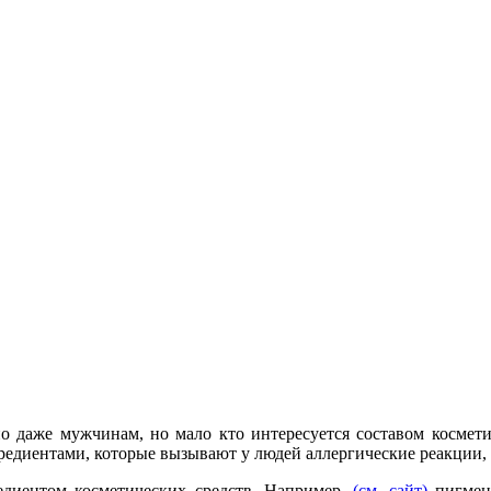
но даже мужчинам, но мало кто интересуется составом космет
редиентами, которые вызывают у людей аллергические реакции, 
едиентом косметических средств. Например,
(см. сайт)
пигмент