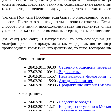
косметических средствах, таких как солнцезащитные крема, мыле
токсичности, применении, видах диоксида титана, а так же о е
(см. сайт)
(см. сайт) Вообще, если брать по определению, то н
веществ. Но что это за ингредиенты – точно не известно. Если
способе получения и происхождении всех ингредиентов, описат
упаковки, ее качество, всевозможные сертификаты соответств
(см. сайт)
(см. сайт) В натуральной, то есть безвредной д
модифицированных продуктов, а так же радиоактивные ингре
производилась косметика, это допустимо, то такое тестировани
Свежие записи:
28/02/2011 09:30
-
Серьезно к офисному переезду
27/02/2011 09:11
-
Видеостены.
26/02/2011 15:57
-
Недвижимость Черногории – л
25/02/2011 15:20
-
Аренда общежития.
24/02/2011 20:33
-
Продвижение интернет магази
Более ранние:
24/02/2011 12:31
-
Свадебные обряды.
24/02/2011 12:21
-
Квартиры посуточно в Москв
24/02/2011 11:53
-
Свадебные традиции