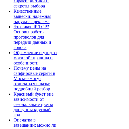
характеристики и
секреты выбора
Качественные
вывески: надёжная
наружная реклама
Что такое IP TCP?
Основы работы
протоколов для
передачи данных и
голоса
Обрамление и уход за
могилой: правила и
особенности
Почему цены на
сапфировые серьги в
Москве могут
отличаться в разы:
подробный разбор
Красивый букет вне
зависимости от
сезона: какие цветы
доступны круглый
год
Опечатка в
завещании: можно ли