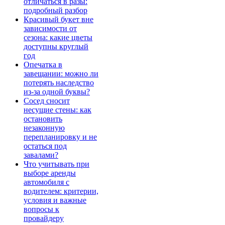
отличаться в разы:
подробный разбор
Красивый букет вне
зависимости от
сезона: какие цветы
доступны круглый
год
Опечатка в
завещании: можно ли
потерять наследство
из-за одной буквы?
Сосед сносит
несущие стены: как
остановить
незаконную
перепланировку и не
остаться под
завалами?
Что учитывать при
выборе аренды
автомобиля с
водителем: критерии,
условия и важные
вопросы к
провайдеру