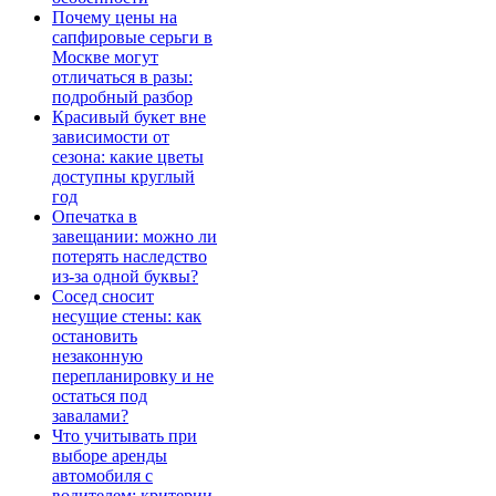
Почему цены на
сапфировые серьги в
Москве могут
отличаться в разы:
подробный разбор
Красивый букет вне
зависимости от
сезона: какие цветы
доступны круглый
год
Опечатка в
завещании: можно ли
потерять наследство
из-за одной буквы?
Сосед сносит
несущие стены: как
остановить
незаконную
перепланировку и не
остаться под
завалами?
Что учитывать при
выборе аренды
автомобиля с
водителем: критерии,