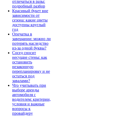
отличаться в разы:
подробный разбор
Красивый букет вне
зависимости от
сезона: какие цветы
доступны круглый
год
Опечатка в
завещании: можно ли
потерять наследство
из-за одной буквы?
Сосед сносит
несущие стены: как
остановить
незаконную
перепланировку и не
остаться под
завалами?
Что учитывать при
выборе аренды
автомобиля с
водителем: критерии,
условия и важные
вопросы к
провайдеру