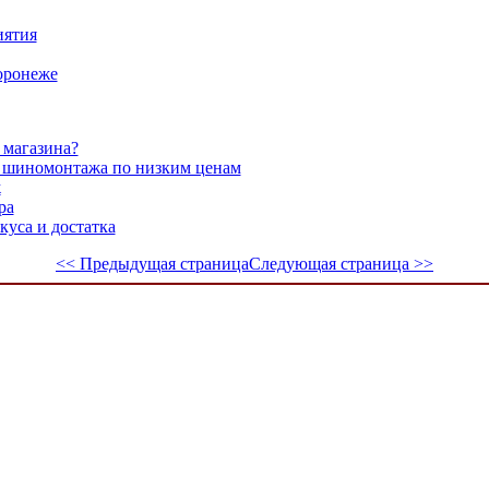
иятия
оронеже
 магазина?
я шиномонтажа по низким ценам
ж
ра
куса и достатка
<< Предыдущая страница
Следующая страница >>