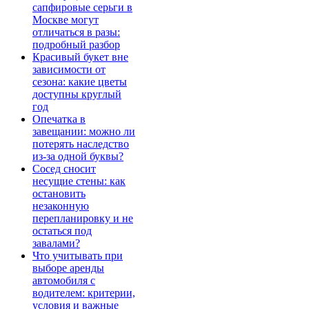
сапфировые серьги в
Москве могут
отличаться в разы:
подробный разбор
Красивый букет вне
зависимости от
сезона: какие цветы
доступны круглый
год
Опечатка в
завещании: можно ли
потерять наследство
из-за одной буквы?
Сосед сносит
несущие стены: как
остановить
незаконную
перепланировку и не
остаться под
завалами?
Что учитывать при
выборе аренды
автомобиля с
водителем: критерии,
условия и важные