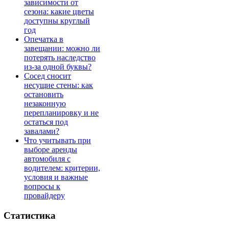
зависимости от
сезона: какие цветы
доступны круглый
год
Опечатка в
завещании: можно ли
потерять наследство
из-за одной буквы?
Сосед сносит
несущие стены: как
остановить
незаконную
перепланировку и не
остаться под
завалами?
Что учитывать при
выборе аренды
автомобиля с
водителем: критерии,
условия и важные
вопросы к
провайдеру
Статистика