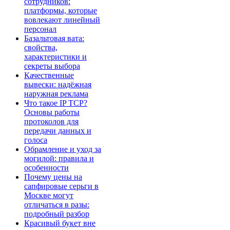
сотрудников:
платформы, которые
вовлекают линейный
персонал
Базальтовая вата:
свойства,
характеристики и
секреты выбора
Качественные
вывески: надёжная
наружная реклама
Что такое IP TCP?
Основы работы
протоколов для
передачи данных и
голоса
Обрамление и уход за
могилой: правила и
особенности
Почему цены на
сапфировые серьги в
Москве могут
отличаться в разы:
подробный разбор
Красивый букет вне