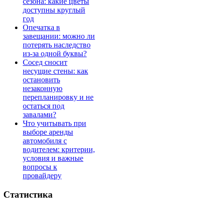
сезона: какие цветы
доступны круглый
год
Опечатка в
завещании: можно ли
потерять наследство
из-за одной буквы?
Сосед сносит
несущие стены: как
остановить
незаконную
перепланировку и не
остаться под
завалами?
Что учитывать при
выборе аренды
автомобиля с
водителем: критерии,
условия и важные
вопросы к
провайдеру
Статистика