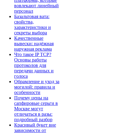
платформы, которые
вовлекают линейный
персонал
Базальтовая вата:
свойства,
характеристики и
секреты выбора
Качественные
вывески: надёжная
наружная реклама
Что такое IP TCP?
Основы работы
протоколов для
передачи данных и
голоса
Обрамление и уход за
могилой: правила и
особенности
Почему цены на
сапфировые серьги в
Москве могут
отличаться в разы:
подробный разбор
Красивый букет вне
зависимости от