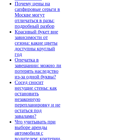
Почему цены на
сапфировые серьги в
Москве могут
отличаться в разы:
подробный разбор
Красивый букет вне
зависимости от
сезона: какие цветы
доступны круглый
год
Опечатка в
завещании: можно ли
потерять наследство
из-за одной буквы?
Сосед сносит
несущие стены: как
остановить
незаконную
перепланировку и не
остаться под
завалами?
Что учитывать при
выборе аренды
автомобиля с
водителем: критерии,