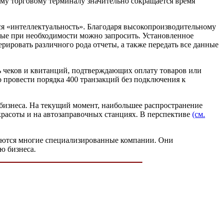
ому торговому терминалу значительно сокращается время
тся «интеллектуальность». Благодаря высокопроизводительному
рые при необходимости можно запросить. Установленное
рировать различного рода отчеты, а также передать все данные
 чеков и квитанций, подтверждающих оплату товаров или
провести порядка 400 транзакций без подключения к
 бизнеса. На текущий момент, наибольшее распространение
красоты и на автозаправочных станциях. В перспективе
(см.
маются многие специализированные компании. Они
ю бизнеса.