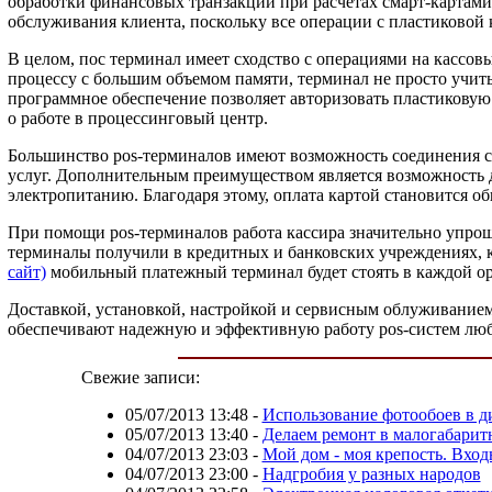
обработки финансовых транзакций при расчетах смарт-картами
обслуживания клиента, поскольку все операции с пластиковой
В целом, пос терминал имеет сходство с операциями на кассов
процессу с большим объемом памяти, терминал не просто учит
программное обеспечение позволяет авторизовать пластиковую 
о работе в процессинговый центр.
Большинство pos-терминалов имеют возможность соединения с
услуг. Дополнительным преимуществом является возможность 
электропитанию. Благодаря этому, оплата картой становится о
При помощи pos-терминалов работа кассира значительно упрощ
терминалы получили в кредитных и банковских учреждениях, к
сайт)
мобильный платежный терминал будет стоять в каждой ор
Доставкой, установкой, настройкой и сервисным облуживание
обеспечивают надежную и эффективную работу pos-систем люб
Свежие записи:
05/07/2013 13:48
-
Использование фотообоев в д
05/07/2013 13:40
-
Делаем ремонт в малогабарит
04/07/2013 23:03
-
Мой дом - моя крепость. Вхо
04/07/2013 23:00
-
Надгробия у разных народов