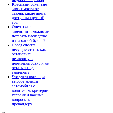
Красивый букет вне
зависимости от
сезона: какие цветы
доступны круглый
год
Опечатка в
завещании: можно ли
потерять наследство
из-за одной буквы?
Сосед сносит
несущие стены: как
остановить
незаконную
перепланировку и не
остаться под
завалами?
Что учитывать при
выборе аренды
автомобиля с
водителем: критерии,
условия и важные
вопросы к
провайдеру