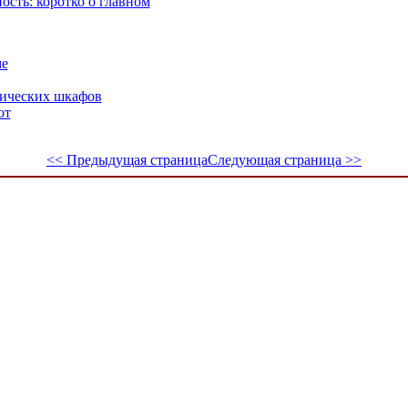
ость: коротко о главном
ме
ических шкафов
от
<< Предыдущая страница
Следующая страница >>