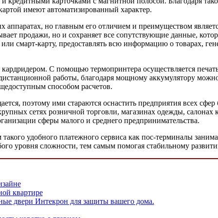
 и кредитными карточками с магнитной полосой. Благодаря так
 картой имеют автоматизированный характер.
ых аппаратах, но главным его отличием и преимуществом являе
ывает продажи, но и сохраняет все сопутствующие данные, кото
или смарт-карту, предоставлять всю информацию о товарах, гене
 кардридером. С помощью термопринтера осуществляется печать
дистанционной работы, благодаря мощному аккумулятору можно 
бщедоступным способом расчетов.
ается, поэтому ими стараются оснастить предприятия всех сфер
рупных сетях розничной торговли, магазинах одежды, салонах 
ганизации сферы малого и среднего предпринимательства.
м такого удобного платежного сервиса как пос-терминалы зани
ого уровня сложности, тем самым помогая стабильному развити
изайне
ной квартире
дные двери Интекрон для защиты вашего дома.