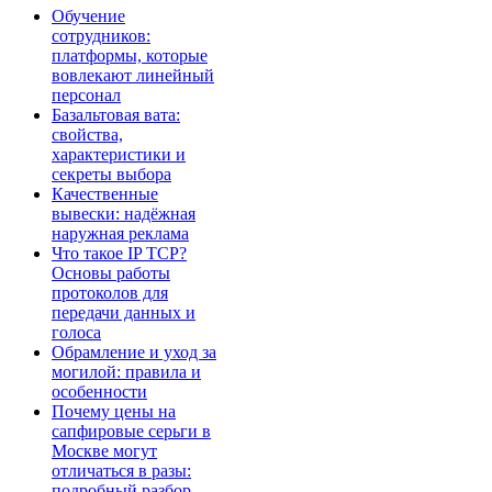
Обучение
сотрудников:
платформы, которые
вовлекают линейный
персонал
Базальтовая вата:
свойства,
характеристики и
секреты выбора
Качественные
вывески: надёжная
наружная реклама
Что такое IP TCP?
Основы работы
протоколов для
передачи данных и
голоса
Обрамление и уход за
могилой: правила и
особенности
Почему цены на
сапфировые серьги в
Москве могут
отличаться в разы:
подробный разбор