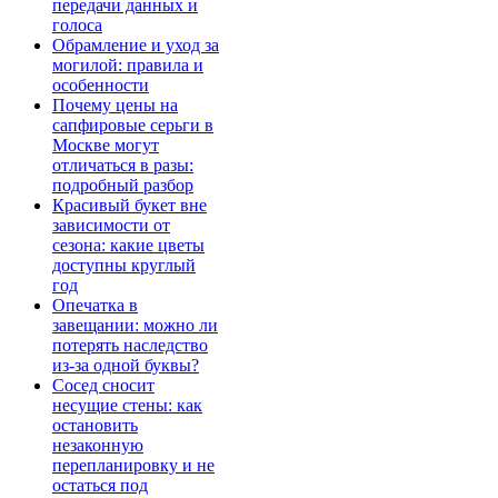
передачи данных и
голоса
Обрамление и уход за
могилой: правила и
особенности
Почему цены на
сапфировые серьги в
Москве могут
отличаться в разы:
подробный разбор
Красивый букет вне
зависимости от
сезона: какие цветы
доступны круглый
год
Опечатка в
завещании: можно ли
потерять наследство
из-за одной буквы?
Сосед сносит
несущие стены: как
остановить
незаконную
перепланировку и не
остаться под