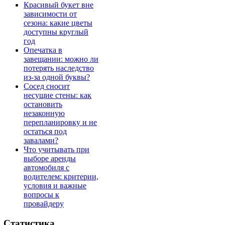
Красивый букет вне
зависимости от
сезона: какие цветы
доступны круглый
год
Опечатка в
завещании: можно ли
потерять наследство
из-за одной буквы?
Сосед сносит
несущие стены: как
остановить
незаконную
перепланировку и не
остаться под
завалами?
Что учитывать при
выборе аренды
автомобиля с
водителем: критерии,
условия и важные
вопросы к
провайдеру
Статистика