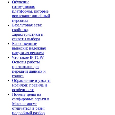
Обучение
сотрудников:
платформы, которые
вовлекают линейный
персонал
Базальтовая вата:
свойства,
характеристики и
секреты выбора
Качественные
вывески: надёжная
наружная реклама
Что такое IP TCP?
Основы работы
протоколов для
передачи данных и
голоса
Обрамление и уход за
могилой: правила и
особенности
Почему цены на
сапфировые серьги в
Москве могут
отличаться в разы:
подробный разбор