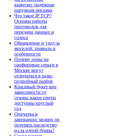
вывески: надёжная
наружная реклама
Что такое IP TCP?
Основы работы
протоколов для
передачи данных и
голоса
Обрамление и уход за
могилой: правила и
особенности
Почему цены на
сапфировые серьги в
Москве могут
отличаться в разы:
подробный разбор
Красивый букет вне
зависимости от
сезона: какие цветы
доступны круглый
год
Опечатка в
завещании: можно ли
потерять наследство
из-за одной буквы?
Сосед сносит