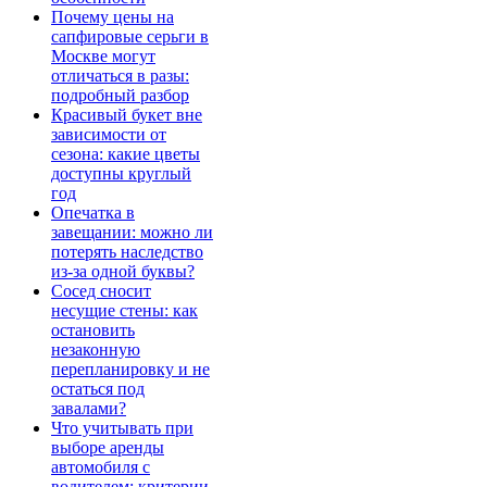
Почему цены на
сапфировые серьги в
Москве могут
отличаться в разы:
подробный разбор
Красивый букет вне
зависимости от
сезона: какие цветы
доступны круглый
год
Опечатка в
завещании: можно ли
потерять наследство
из-за одной буквы?
Сосед сносит
несущие стены: как
остановить
незаконную
перепланировку и не
остаться под
завалами?
Что учитывать при
выборе аренды
автомобиля с
водителем: критерии,