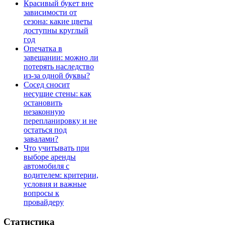
Красивый букет вне
зависимости от
сезона: какие цветы
доступны круглый
год
Опечатка в
завещании: можно ли
потерять наследство
из-за одной буквы?
Сосед сносит
несущие стены: как
остановить
незаконную
перепланировку и не
остаться под
завалами?
Что учитывать при
выборе аренды
автомобиля с
водителем: критерии,
условия и важные
вопросы к
провайдеру
Статистика