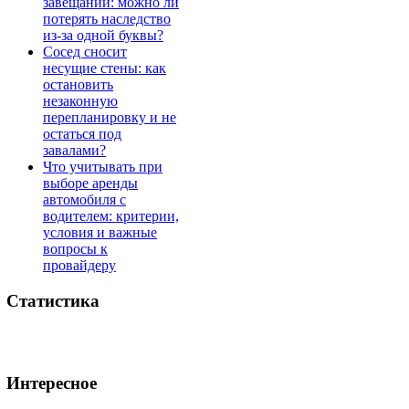
завещании: можно ли
потерять наследство
из-за одной буквы?
Сосед сносит
несущие стены: как
остановить
незаконную
перепланировку и не
остаться под
завалами?
Что учитывать при
выборе аренды
автомобиля с
водителем: критерии,
условия и важные
вопросы к
провайдеру
Статистика
Интересное