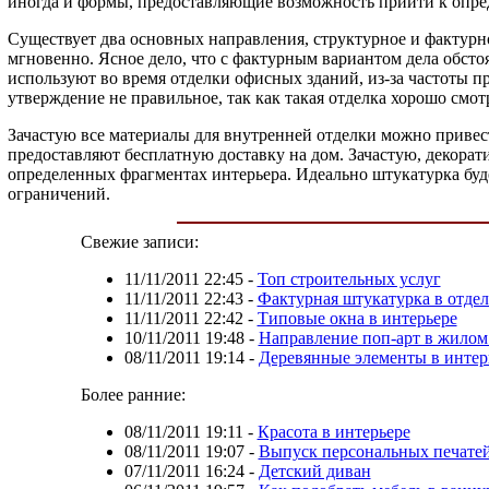
иногда и формы, предоставляющие возможность прийти к опред
Существует два основных направления, структурное и фактурно
мгновенно. Ясное дело, что с фактурным вариантом дела обсто
используют во время отделки офисных зданий, из-за частоты 
утверждение не правильное, так как такая отделка хорошо смотр
Зачастую все материалы для внутренней отделки можно привести
предоставляют бесплатную доставку на дом. Зачастую, декора
определенных фрагментах интерьера. Идеально штукатурка буде
ограничений.
Свежие записи:
11/11/2011 22:45
-
Топ строительных услуг
11/11/2011 22:43
-
Фактурная штукатурка в отдел
11/11/2011 22:42
-
Типовые окна в интерьере
10/11/2011 19:48
-
Направление поп-арт в жило
08/11/2011 19:14
-
Деревянные элементы в интер
Более ранние:
08/11/2011 19:11
-
Красота в интерьере
08/11/2011 19:07
-
Выпуск персональных печате
07/11/2011 16:24
-
Детский диван