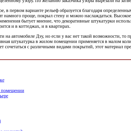
еленному узору. По желанию заказчика узоры вырезали на зат
е, в первом варианте рельеф образуется благодаря определенны
ят намного проще, покрыл стену и можно наслаждаться. Высокое 
применения бытует мнение, что декоративные штукатурки исполь
ится и в коттеджах, и в квартирах.
 на автомобиле Дэу, но если у вас нет такой возможности, то пр
тивная штукатурка в жилом помещении применяется в малом коли
т сочетаться с различными видами покрытий, этот материал пр
ке
м помещении
ьере
й