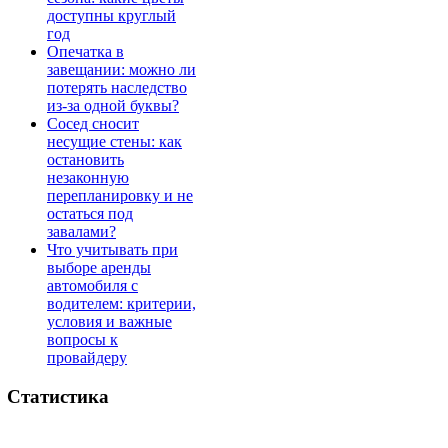
доступны круглый
год
Опечатка в
завещании: можно ли
потерять наследство
из-за одной буквы?
Сосед сносит
несущие стены: как
остановить
незаконную
перепланировку и не
остаться под
завалами?
Что учитывать при
выборе аренды
автомобиля с
водителем: критерии,
условия и важные
вопросы к
провайдеру
Статистика