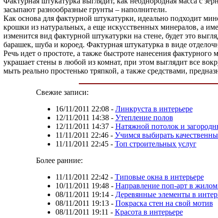
Фактурная штукатурка выглядит, как неоднородная масса с зе
засыпают разнообразные грунты – наполнители.
Как основа для фактурной штукатурки, идеально подходит ми
крошки из натуральных, а еще искусственных минералов, а имен
изменится вид фактурной штукатурки на стене, будет это выгл
барашек, шуба и короед. Фактурная штукатурка в виде отдело
Речь идет о простоте, а также быстроте нанесения фактурного 
украшает стены в любой из комнат, при этом выглядит все вок
мыть реально простенько тряпкой, а также средствами, предна
Свежие записи:
16/11/2011 22:08
-
Линкруста в интерьере
12/11/2011 14:38
-
Утепление полов
12/11/2011 14:37
-
Натяжной потолок и загородн
11/11/2011 22:46
-
Учимся выбирать качественны
11/11/2011 22:45
-
Топ строительных услуг
Более ранние:
11/11/2011 22:42
-
Типовые окна в интерьере
10/11/2011 19:48
-
Направление поп-арт в жило
08/11/2011 19:14
-
Деревянные элементы в интер
08/11/2011 19:13
-
Покраска стен на свой мотив
08/11/2011 19:11
-
Красота в интерьере