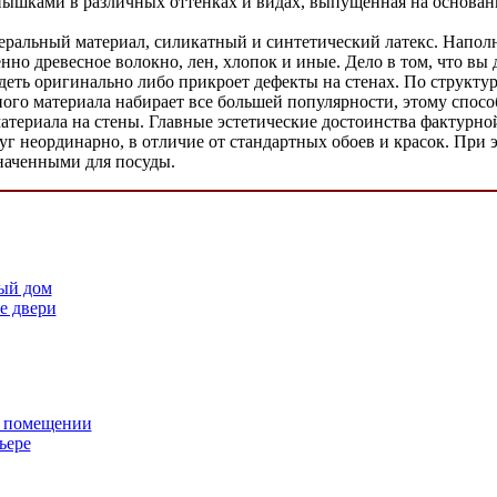
рнышками в различных оттенках и видах, выпущенная на основан
неральный материал, силикатный и синтетический латекс. Напо
но древесное волокно, лен, хлопок и иные. Дело в том, что вы 
ядеть оригинально либо прикроет дефекты на стенах. По структу
чного материала набирает все большей популярности, этому спо
материала на стены. Главные эстетические достоинства фактурно
руг неординарно, в отличие от стандартных обоев и красок. При
значенными для посуды.
ый дом
е двери
м помещении
ьере