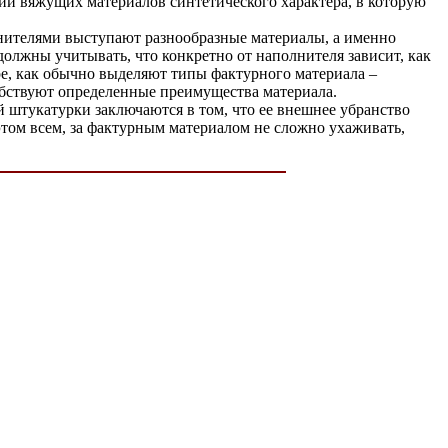
ии вяжущих материалов синтетического характера, в которую
лнителями выступают разнообразные материалы, а именно
должны учитывать, что конкретно от наполнителя зависит, как
ре, как обычно выделяют типы фактурного материала –
собствуют определенные преимущества материала.
й штукатурки заключаются в том, что ее внешнее убранство
 этом всем, за фактурным материалом не сложно ухаживать,