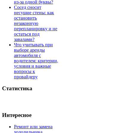
из-за одной буквы?
Сосед сносит
несущие стены: как
остановить
незаконную
перепланировку и не
остаться под
завалами?
Что учитывать при
выборе аренды
автомобиля с
водителем: критерии,
условия и важные
вопросы к
провайдеру
Статистика
Интересное
Ремонт или замена
холодильника