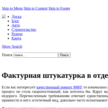
Skip to Menu
Skip to Content
Skip to Footer
Доска
Блог
Авто
Строительство
Разное
Карта
Show Search
Поиск
Фактурная штукатурка в отде
Если вас интересует
качественный ремонт МФУ
, то изначальн
процесс не столь скоропостижный, как хотелось бы. Вдруг вы
недорого. Перечисленным требованиям отвечает единственн
привнести в него эстетичный вид, довольно часто испытывают 