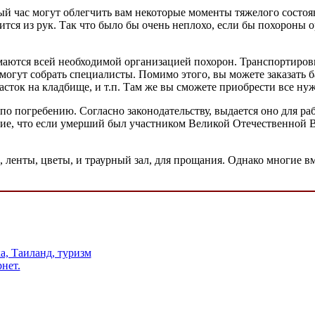
 час могут облегчить вам некоторые моменты тяжелого состоян
валится из рук. Так что было бы очень неплохо, если бы похороны
маются всей необходимой организацией похорон. Транспортировк
могут собрать специалисты. Помимо этого, вы можете заказать
сток на кладбище, и т.п. Там же вы сможете приобрести все нуж
е по погребению. Согласно законодательству, выдается оно для 
ние, что если умерший был участником Великой Отечественной
, ленты, цветы, и траурный зал, для прощания. Однако многие вм
а, Таиланд, туризм
нет.