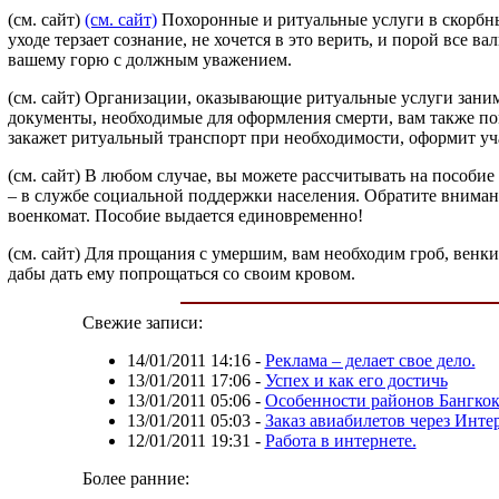
(см. сайт)
(см. сайт)
Похоронные и ритуальные услуги в скорбный
уходе терзает сознание, не хочется в это верить, и порой все 
вашему горю с должным уважением.
(см. сайт) Организации, оказывающие ритуальные услуги зани
документы, необходимые для оформления смерти, вам также по
закажет ритуальный транспорт при необходимости, оформит уча
(см. сайт) В любом случае, вы можете рассчитывать на пособи
– в службе социальной поддержки населения. Обратите внима
военкомат. Пособие выдается единовременно!
(см. сайт) Для прощания с умершим, вам необходим гроб, венки
дабы дать ему попрощаться со своим кровом.
Свежие записи:
14/01/2011 14:16
-
Реклама – делает свое дело.
13/01/2011 17:06
-
Успех и как его достичь
13/01/2011 05:06
-
Особенности районов Бангкок
13/01/2011 05:03
-
Заказ авиабилетов через Интер
12/01/2011 19:31
-
Работа в интернете.
Более ранние: