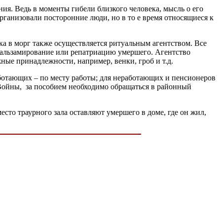
ия. Ведь в моменты гибели близкого человека, мысль о его
 организовали посторонние люди, но в то е время относящиеся к
а в морг также осуществляется ритуальным агентством. Все
 бальзамирование или репатриацию умершего. Агентство
ные принадлежности, например, венки, гроб и т.д.
работающих – по месту работы; для неработающих и пенсионеров
 Войны,
за пособием необходимо обращаться в районный
есто траурного зала оставляют умершего в доме, где он жил,