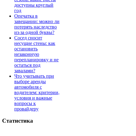
доступны круглый
год
Опечатка в
завещании: можно ли
потерять наследство
из-за одной буквы?
Сосед сносит
несущие стены: как
остановить
незаконную
перепланировку и не
остаться под
завалами?
Что учитывать при
выборе аренды
автомобиля с
водителем: критерии,
условия и важные
вопросы к
провайдеру
Статистика