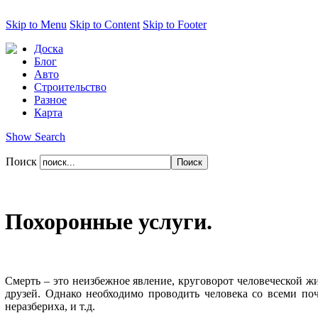
Skip to Menu
Skip to Content
Skip to Footer
Доска
Блог
Авто
Строительство
Разное
Карта
Show Search
Поиск
Похоронные услуги.
Смерть – это неизбежное явление, круговорот человеческой жи
друзей. Однако необходимо проводить человека со всеми поч
неразбериха, и т.д.