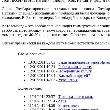
стоит посетить этот магазин ломбард часов. На сайте предлага
Слово «Ломбард» произошло от итальянского региона - Ломбарди
Первыми специализированными ломбардами были ломбарды обув
жалование. В России же первый ломбард был открыт в Вологде
Автоломбард – это особая специализация коммерческой организ
автобусы, мототехнику, а также средства передвижения на воде
момент – где-то 40-80 процентов от нее. Обязательным элемент
Сейчас практически на каждом шагу можно встретить ювелирн
Свежие записи:
13/01/2011 05:03
-
Заказ авиабилетов через Интер
12/01/2011 19:31
-
Работа в интернете.
12/01/2011 14:08
-
Похоронные услуги.
12/01/2011 14:04
-
Как найти друзей?
12/01/2011 14:03
-
Украшения.
Более ранние:
11/01/2011 23:37
-
Такие разные языки.
11/01/2011 15:14
-
Asus
11/01/2011 14:50
-
Бизнес идеи
11/01/2011 14:10
-
Мебель для ваших детей.