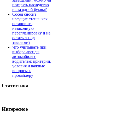
завещании: можно ли
потерять наследство
из-за одной буквы?
Сосед сносит
несущие стены: как
остановить
незаконную
перепланировку и не
остаться под
завалами?
Что учитывать при
выборе аренды
автомобиля с
водителем: критерии,
условия и важные
вопросы к
провайдеру
Статистика
Интересное