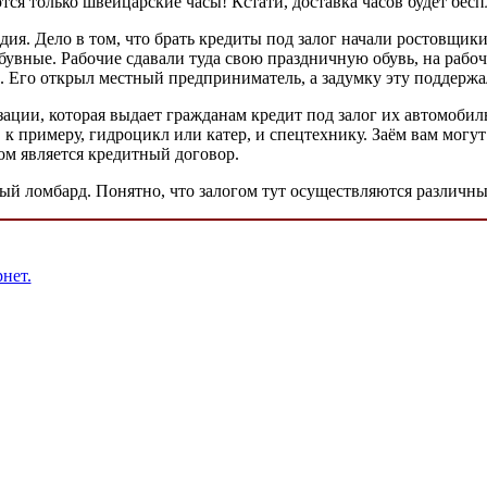
ются только швейцарские часы! Кстати, доставка часов будет бес
я. Дело в том, что брать кредиты под залог начали ростовщики 
ные. Рабочие сдавали туда свою праздничную обувь, на рабочу
. Его открыл местный предприниматель, а задумку эту поддерж
ации, которая выдает гражданам кредит под залог их автомобиль
, к примеру, гидроцикл или катер, и спецтехнику. Заём вам мог
ом является кредитный договор.
ый ломбард. Понятно, что залогом тут осуществляются различн
нет.