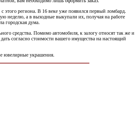
платной, вам необходимо лишь оформить заказ.
с этого региона. В 16 веке уже появился первый ломбард.
ю неделю, а в выходные выкупали их, получая на работе
ала городская дума.
ного средства. Помимо автомобиля, к залогу относят так же и
ут дать согласно стоимости вашего имущества на настоящий
ые ювелирные украшения.