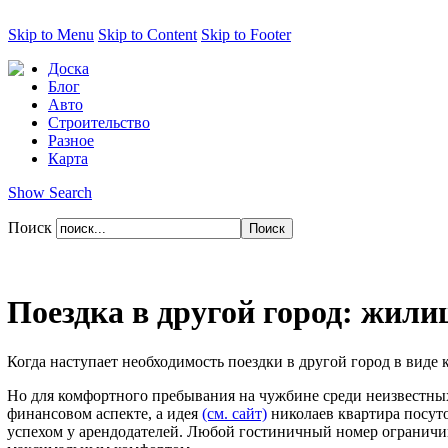
Skip to Menu
Skip to Content
Skip to Footer
Доска
Блог
Авто
Строительство
Разное
Карта
Show Search
Поиск
Поездка в другой город: жил
Когда наступает необходимость поездки в другой город в виде
Но для комфортного пребывания на чужбине среди неизвестных
финансовом аспекте, а идея
(см. сайт)
николаев квартира посут
успехом у арендодателей. Любой гостиничный номер ограничивае