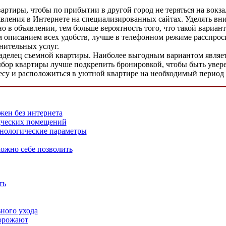
вартиры, чтобы по прибытии в другой город не теряться на вокз
вления в Интернете на специализированных сайтах. Уделять вн
 в объявлении, тем больше вероятность того, что такой вариан
 описанием всех удобств, лучше в телефонном режиме расспросит
нительных услуг.
делец съемной квартиры. Наиболее выгодным вариантом являетс
Выбор квартиры лучше подкрепить бронировкой, чтобы быть увере
ресу и расположиться в уютной квартире на необходимый период
ен без интернета
дческих помещений
хнологические параметры
ожно себе позволить
ть
ного ухода
орожают