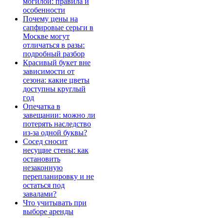
могилой: правила и
особенности
Почему цены на
сапфировые серьги в
Москве могут
отличаться в разы:
подробный разбор
Красивый букет вне
зависимости от
сезона: какие цветы
доступны круглый
год
Опечатка в
завещании: можно ли
потерять наследство
из-за одной буквы?
Сосед сносит
несущие стены: как
остановить
незаконную
перепланировку и не
остаться под
завалами?
Что учитывать при
выборе аренды