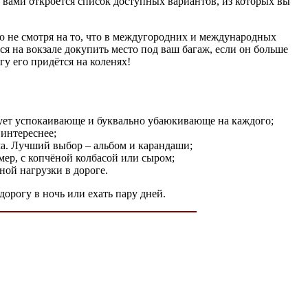
д вами откроется список доступных вариантов, из которых вы
Но не смотря на то, что в междугородних и международных
тся на вокзале докупить место под ваш багаж, если он больше
у его придётся на коленях!
твует успокаивающе и буквально убаюкивающе на каждого;
 интереснее;
ма. Лучший выбор – альбом и карандаши;
мер, с копчёной колбасой или сыром;
ной нагрузки в дороге.
дорогу в ночь или ехать пару дней.