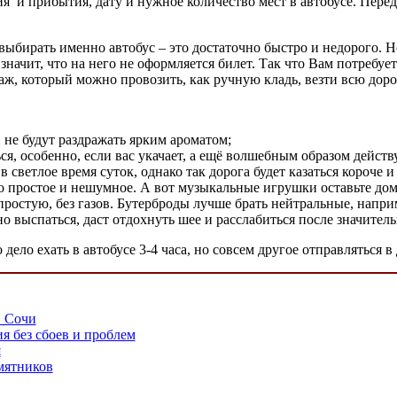
ия и прибытия, дату и нужное количество мест в автобусе. Пере
выбирать именно автобус – это достаточно быстро и недорого. 
значит, что на него не оформляется билет. Так что Вам потребуе
ж, который можно провозить, как ручную кладь, везти всю дорог
 не будут раздражать ярким ароматом;
ся, особенно, если вас укачает, а ещё волшебным образом дейс
 светлое время суток, однако так дорога будет казаться короче и
-то простое и нешумное. А вот музыкальные игрушки оставьте до
 простую, без газов. Бутерброды лучше брать нейтральные, напри
 выспаться, даст отдохнуть шее и расслабиться после значитель
ело ехать в автобусе 3-4 часа, но совсем другое отправляться в 
в Сочи
я без сбоев и проблем
я
мятников