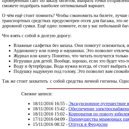
проверенный сайт по заказу билетов, выбрать точки отправлен
сможете подобрать наиболее оптимальный вариант.
О чём ещё стоит помнить? Чтобы сэкономить на билете, лучше 
транспортных средствах предусмотрен отсек для багажа, это не 
дорожной сумки. Ещё одно: помните, если у вас небольшой бага
Что взять с собой в долгую дорогу:
Влажные салфетки без запаха. Они помогут освежиться, и
Аудиокнигу или плеер и наушники. Это позволит отвлечь
Журнал или книгу. Понятно, что читать получится только в
Игрушки для детей. Вообще, хорошо, если это будет что
Воду и бутерброды. Вода нужна всегда, её стоит выбрать
Подушку надувную под голову. Это позволит вам спокойно
Так же стоит захватить с собой средства личной гигиены. Одно д
Свежие записи:
18/11/2016 16:55
-
Экскурсионное путешествие 
18/11/2016 15:42
-
Обеспечение электроснабжени
18/11/2016 15:02
-
Корпоратив по поводу юбиле
17/11/2016 04:09
-
Преимущества мраморных па
15/11/2016 08:32
-
Отпуск в Феодосии