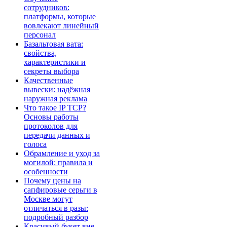
сотрудников:
платформы, которые
вовлекают линейный
персонал
Базальтовая вата:
свойства,
характеристики и
секреты выбора
Качественные
вывески: надёжная
наружная реклама
Что такое IP TCP?
Основы работы
протоколов для
передачи данных и
голоса
Обрамление и уход за
могилой: правила и
особенности
Почему цены на
сапфировые серьги в
Москве могут
отличаться в разы:
подробный разбор
Красивый букет вне