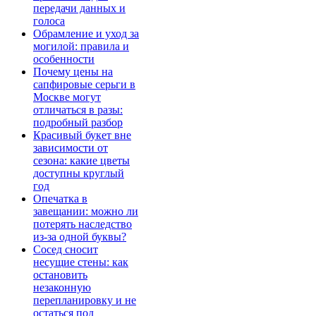
передачи данных и
голоса
Обрамление и уход за
могилой: правила и
особенности
Почему цены на
сапфировые серьги в
Москве могут
отличаться в разы:
подробный разбор
Красивый букет вне
зависимости от
сезона: какие цветы
доступны круглый
год
Опечатка в
завещании: можно ли
потерять наследство
из-за одной буквы?
Сосед сносит
несущие стены: как
остановить
незаконную
перепланировку и не
остаться под