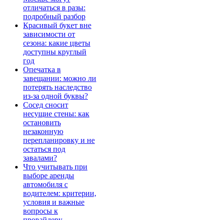
отличаться в разы:
подробный разбор
Красивый букет вне
зависимости от
сезона: какие цветы
доступны круглый
год
Опечатка в
завещании: можно ли
потерять наследство
из-за одной буквы?
Сосед сносит
несущие стены: как
остановить
незаконную
перепланировку и не
остаться под
завалами?
Что учитывать при
выборе аренды
автомобиля с
водителем: критерии,
условия и важные
вопросы к
провайдеру