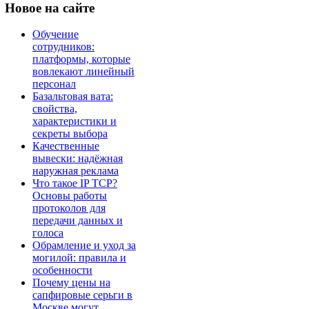
Новое
на сайте
Обучение
сотрудников:
платформы, которые
вовлекают линейный
персонал
Базальтовая вата:
свойства,
характеристики и
секреты выбора
Качественные
вывески: надёжная
наружная реклама
Что такое IP TCP?
Основы работы
протоколов для
передачи данных и
голоса
Обрамление и уход за
могилой: правила и
особенности
Почему цены на
сапфировые серьги в
Москве могут