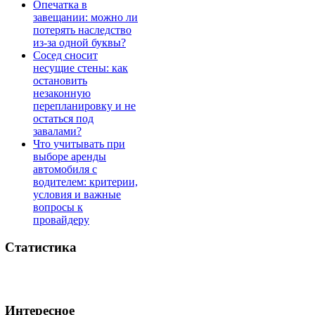
Опечатка в
завещании: можно ли
потерять наследство
из-за одной буквы?
Сосед сносит
несущие стены: как
остановить
незаконную
перепланировку и не
остаться под
завалами?
Что учитывать при
выборе аренды
автомобиля с
водителем: критерии,
условия и важные
вопросы к
провайдеру
Статистика
Интересное