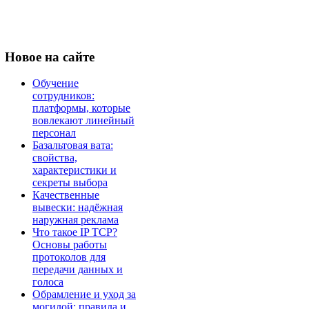
Новое
на сайте
Обучение
сотрудников:
платформы, которые
вовлекают линейный
персонал
Базальтовая вата:
свойства,
характеристики и
секреты выбора
Качественные
вывески: надёжная
наружная реклама
Что такое IP TCP?
Основы работы
протоколов для
передачи данных и
голоса
Обрамление и уход за
могилой: правила и