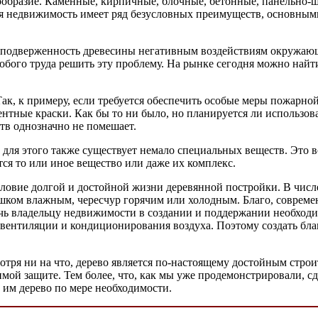
ообразие. Каменные, кирпичные, блочные, бетонные, панельно
я недвижимость имеет ряд безусловных преимуществ, основными 
я подверженность древесины негативным воздействиям окружающе
обого труда решить эту проблему. На рынке сегодня можно найт
Так, к примеру, если требуется обеспечить особые меры пожарно
ентные краски. Как бы то ни было, но планируется ли использов
тв однозначно не помешает.
о для этого также существует немало специальных веществ. Это 
ся то или иное вещество или даже их комплекс.
условие долгой и достойной жизни деревянной постройки. В числ
шком влажным, чересчур горячим или холодным. Благо, совреме
чь владельцу недвижимости в создании и поддержании необход
ентиляции и кондиционирования воздуха. Поэтому создать бла
мотря ни на что, дерево является по-настоящему достойным стро
мой защите. Тем более, что, как мы уже продемонстрировали, сд
 им дерево по мере необходимости.