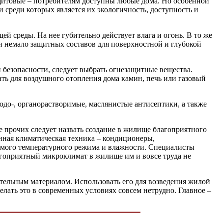
-щитовые – потребителям доступны любые дома. Но особенной
среди которых является их экологичность, доступность и
й среды. На нее губительно действует влага и огонь. В то же
и немало защитных составов для поверхностной и глубокой
й безопасности, следует выбрать огнезащитные вещества.
ать для воздушного отопления дома камин, печь или газовый
водо-, органорастворимые, маслянистые антисептики, а также
е прочих следует назвать создание в жилище благоприятного
нная климатическая техника – кондиционеры,
имого температурного режима и влажности. Специалисты
гоприятный микроклимат в жилище им и вовсе труда не
ительным материалом. Использовать его для возведения жилой
елать это в современных условиях совсем нетрудно. Главное –