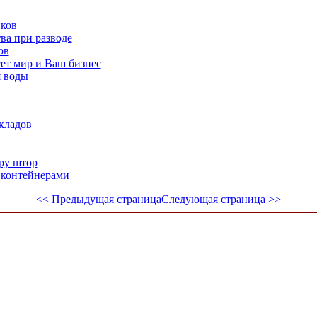
иков
ва при разводе
ов
сет мир и Ваш бизнес
я воды
кладов
ру штор
 контейнерами
<< Предыдущая страница
Следующая страница >>