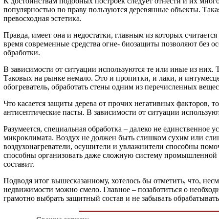
К достоинствам подобных построек следует отнести и их мног
популярностью по праву пользуются деревянные объекты. Така
превосходная эстетика.
Правда, имеет она и недостатки, главным из которых считаетс
время современные средства огне- биозащиты позволяют без ос
обработки.
В зависимости от ситуации используются те или иные из них. 
Таковых на рынке немало. Это и пропитки, и лаки, и интумесц
обогреватель, обработать стены одним из перечисленных вещес
Что касается защиты дерева от прочих негативных факторов, т
антисептические пасты. В зависимости от ситуации используют
Разумеется, специальная обработка – далеко не единственное 
микроклимата. Воздух не должен быть слишком сухим или сли
воздухонагреватели, осушители и увлажнители способны помо
способны организовать даже сложную систему промышленной в
составит.
Подводя итог вышесказанному, хотелось бы отметить, что, нес
недвижимости можно смело. Главное – позаботиться о необходи
грамотно выбрать защитный состав и не забывать обрабатывать