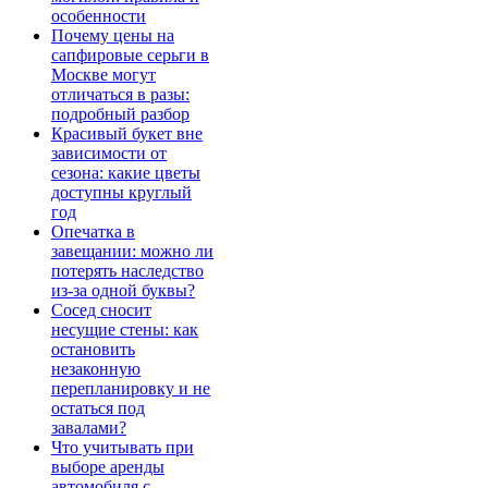
особенности
Почему цены на
сапфировые серьги в
Москве могут
отличаться в разы:
подробный разбор
Красивый букет вне
зависимости от
сезона: какие цветы
доступны круглый
год
Опечатка в
завещании: можно ли
потерять наследство
из-за одной буквы?
Сосед сносит
несущие стены: как
остановить
незаконную
перепланировку и не
остаться под
завалами?
Что учитывать при
выборе аренды
автомобиля с