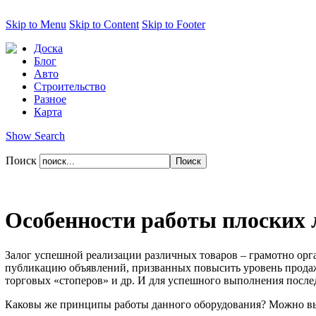
Skip to Menu
Skip to Content
Skip to Footer
Доска
Блог
Авто
Строительство
Разное
Карта
Show Search
Поиск
Особенности работы плоских
Залог успешной реализации различных товаров – грамотно ор
публикацию объявлений, призванных повысить уровень продаж 
торговых «стоперов» и др. И для успешного выполнения после
Каковы же принципы работы данного оборудования? Можно выд