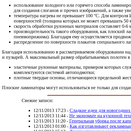
использование холодного или горячего способа ламиниров
для создания слоганов и прочих изображений, а также у
температура нагрева не превышает 100 °C. Для контрол
поверхностей (толщина которых не может превышать 50 
скорость обработки рулонных материалов составляет 0-6 
производительность такого оборудования, как плоский л
пневмоприжима). Благодаря ему осуществляется продвиж
распределение по поверхности плакатов специального л
Благодаря использованию в рассматриваемом оборудовании на
и пузырей. А максимальный размер обрабатываемых полотен в 
эластичные рулонные материалы, примером которых служ
комплектуются системой автоподмотки;
плотные твердые основы, отличающиеся предельной жестк
Плоские ламинаторы могут использоваться не только для созда
Свежие записи:
12/11/2013 17:23
-
Сладкие идеи для новогодних
12/11/2013 11:44
-
Не экономьте на кухонной тех
12/11/2013 11:20
-
Генеральная уборка после кап
12/11/2013 01:00
-
Как изготавливают рекламные