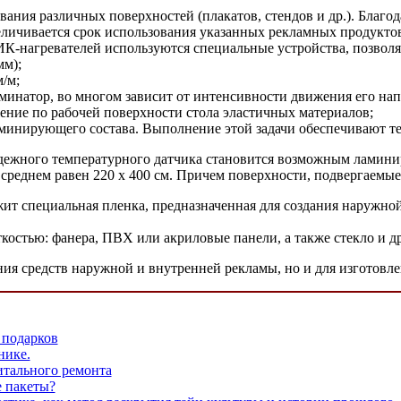
ания различных поверхностей (плакатов, стендов и др.). Благод
величивается срок использования указанных рекламных продукто
я ИК-нагревателей используются специальные устройства, позв
мм);
м/м;
аминатор, во многом зависит от интенсивности движения его на
ение по рабочей поверхности стола эластичных материалов;
аминирующего состава. Выполнение этой задачи обеспечивают т
дежного температурного датчика становится возможным ламини
среднем равен 220 х 400 см. Причем поверхности, подвергаемы
ит специальная пленка, предназначенная для создания наружно
остью: фанера, ПВХ или акриловые панели, а также стекло и др
ния средств наружной и внутренней рекламы, но и для изготовле
 подарков
нике.
итального ремонта
 пакеты?