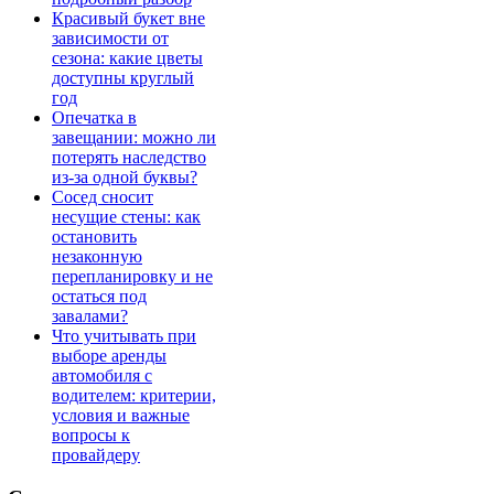
Красивый букет вне
зависимости от
сезона: какие цветы
доступны круглый
год
Опечатка в
завещании: можно ли
потерять наследство
из-за одной буквы?
Сосед сносит
несущие стены: как
остановить
незаконную
перепланировку и не
остаться под
завалами?
Что учитывать при
выборе аренды
автомобиля с
водителем: критерии,
условия и важные
вопросы к
провайдеру