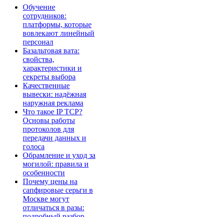
Обучение
сотрудников:
платформы, которые
вовлекают линейный
персонал
Базальтовая вата:
свойства,
характеристики и
секреты выбора
Качественные
вывески: надёжная
наружная реклама
Что такое IP TCP?
Основы работы
протоколов для
передачи данных и
голоса
Обрамление и уход за
могилой: правила и
особенности
Почему цены на
сапфировые серьги в
Москве могут
отличаться в разы:
подробный разбор