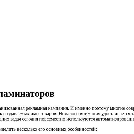
 ламинаторов
ганизованная рекламная кампания. И именно поэтому многие со
создаваемых ими товаров. Немалого внимания удостаивается та
дних задач сегодня повсеместно используются автоматизирован
елить несколько его основных особенностей: