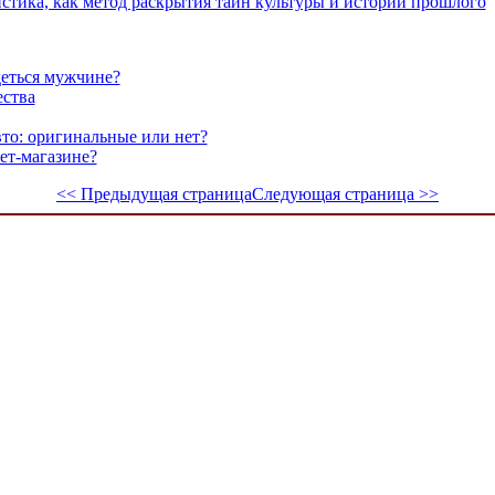
стика, как метод раскрытия тайн культуры и истории прошлого
деться мужчине?
ества
вто: оригинальные или нет?
ет-магазине?
<< Предыдущая страница
Следующая страница >>