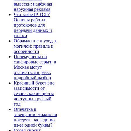
вывески: надёжная
наружная реклама
Что такое IP TCP?
Основы работы
протоколов для
передачи данных и
голоса
Обрамление и уход за
могилой: правила и
особенности
Почему цены на
сапфировые серьги в
Москве могут
отличаться в разы:
подробный разбор
Красивый букет вне
зависимости от
сезона: какие цветы
доступны круглый
год
Опечатка в
завещании: можно ли
потерять наследство
из-за одной буквы?
Сосед сносит