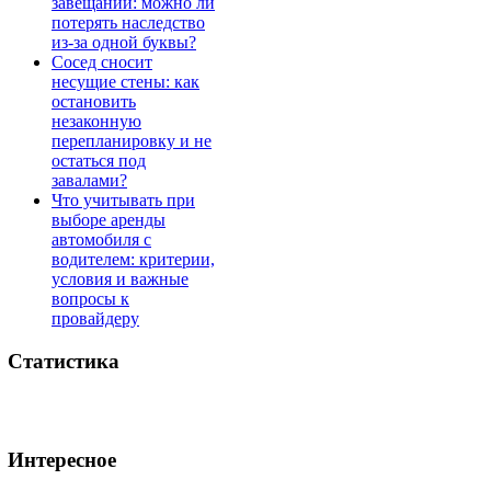
завещании: можно ли
потерять наследство
из-за одной буквы?
Сосед сносит
несущие стены: как
остановить
незаконную
перепланировку и не
остаться под
завалами?
Что учитывать при
выборе аренды
автомобиля с
водителем: критерии,
условия и важные
вопросы к
провайдеру
Статистика
Интересное