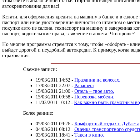
этом сайте в аналогичной статье. Портал посвящен описанию в
автокредитования для вас!
Кстати, для оформления кредита на машину в банке и в салоне 
паспорт или иное удостовериние личности со штампом о местно
покупке авто из салона, техпаспорт на машину и заверенная к
паспорт, водительские права, заявление и анкета. Что проще?
Но многие программы стремятся к тому, чтобы «обобрать» клиен
выйдет дорогой и неудобный автокредит. К примеру, когда выд
страхования.
Свежие записи:
19/03/2011 14:52
-
Праздник на колесах.
17/03/2011 22:07
-
Panamera
15/03/2011 21:00
-
Опель – твое авто.
15/03/2011 09:58
-
Перевозка мебели.
11/03/2011 10:12
-
Как важно быть грамотным во
Более ранние:
05/03/2011 09:26
-
Комфортный отдых в Дубае: а
04/03/2011 08:12
-
Оценка транспортного средств
03/03/2011 18:41
-
Такси в кино.