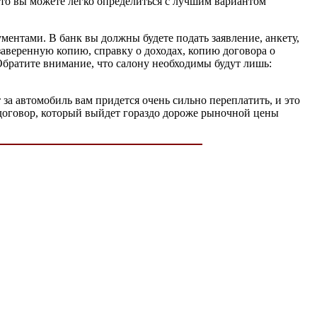
что вы можете легко определиться с лучшим вариантом
ументами. В банк вы должны будете подать заявление, анкету,
заверенную копию, справку о доходах, копию договора о
Обратите внимание, что салону необходимы будут лишь:
 за автомобиль вам придется очень сильно переплатить, и это
 договор, который выйдет гораздо дороже рыночной цены