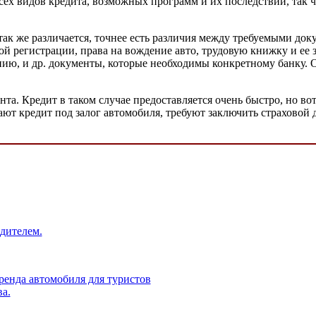
сех видов кредита, возможных программ и их последствий, так 
так же различается, точнее есть различия между требуемыми док
й регистрации, права на вождение авто, трудовую книжку и ее 
опию, и др. документы, которые необходимы конкретному банку. 
та. Кредит в таком случае предоставляется очень быстро, но вот
ают кредит под залог автомобиля, требуют заключить страховой
дителем.
ренда автомобиля для туристов
а.