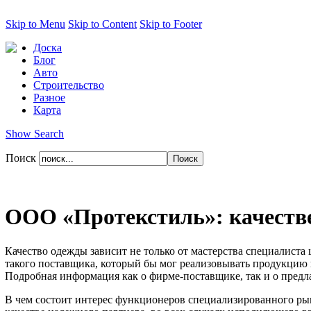
Skip to Menu
Skip to Content
Skip to Footer
Доска
Блог
Авто
Строительство
Разное
Карта
Show Search
Поиск
ООО «Протекстиль»: качеств
Качество одежды зависит не только от мастерства специалиста
такого поставщика, который бы мог реализовывать продукцию 
Подробная информация как о фирме-поставщике, так и о предл
В чем состоит интерес функционеров специализированного рын