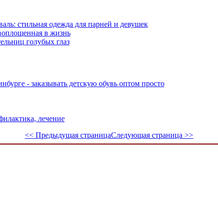
аль: стильная одежда для парней и девушек
 воплощенная в жизнь
ельниц голубых глаз
инбурге - заказывать детскую обувь оптом просто
филактика, лечение
<< Предыдущая страница
Следующая страница >>