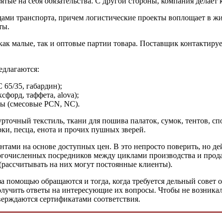
ятые на себя обязательства. С другой стороны, компания делает 
идами транспорта, причем логистические проекты воплощает в 
ты.
ак малые, так и оптовые партии товара. Поставщик контактирует
едлагаются:
 65/35, габардин);
форд, таффета, alova);
ды (смесовые PCN, NC).
урточный текстиль, ткани для пошива палаток, сумок, тентов, 
ки, песца, енота и прочих пушных зверей.
тами на основе доступных цен. В это непросто поверить, но де
многочисленных посредников между циклами производства и про
 (рассчитывать на них могут постоянные клиенты).
за помощью обращаются и тогда, когда требуется дельный совет
лучить ответы на интересующие их вопросы. Чтобы не возникал
верждаются сертификатами соответствия.