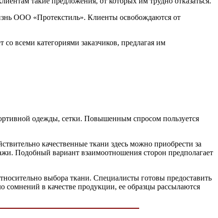
клиентам такие предложения, от которых им трудно отказаться.
жизнь ООО «Протекстиль». Клиенты освобождаются от
 со всеми категориями заказчиков, предлагая им
спортивной одежды, сетки. Повышенным спросом пользуется
йствительно качественные ткани здесь можно приобрести за
дажи. Подобный вариант взаимоотношения сторон предполагает
 относительно выбора ткани. Специалисты готовы предоставить
о сомнений в качестве продукции, ее образцы рассылаются