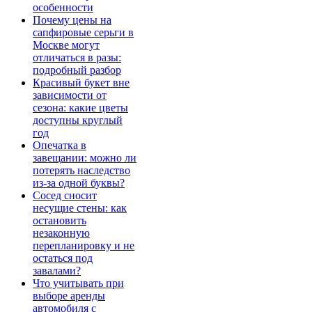
особенности
Почему цены на
сапфировые серьги в
Москве могут
отличаться в разы:
подробный разбор
Красивый букет вне
зависимости от
сезона: какие цветы
доступны круглый
год
Опечатка в
завещании: можно ли
потерять наследство
из-за одной буквы?
Сосед сносит
несущие стены: как
остановить
незаконную
перепланировку и не
остаться под
завалами?
Что учитывать при
выборе аренды
автомобиля с