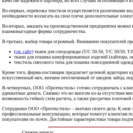
качестве надежного партнера, во всех случаях исполняющего вз
Во-первых, перевозка текстиля осуществляется различными в
необходимости возлагать на свои плечи дополнительные хлопо
Во-вторых, заказать на производственном предприятии можно к
взаимовыгодные формы сотрудничества.
В-третьих, выбор товара огромный. Вниманию покупателей пр
(см. сайт)
ткани для спецодежды (Т/С 50-50, Т/С 50/50, Т/С
ткани для пошива камуфлированных изделий (хайпора, окс
текстиль смесового типа для пошива повседневной одеж
Кроме того, фирма-поставщик предлагает целевой аудитории к
искусственный мех, внешне неотличимый от шкурок зайца, нор
В-четвертных, ООО «Протекстиль» готово сотрудничать с клиен
адекватные деньги. Связано это во многом из-за отсутствия 
возможность гибких схем расчета, а также рассрочки платежей
Сотрудники ООО «Протекстиль» - знатоки своего дела. К ним 
профессиональные консультации, которые помогут клиентам по
покупателям по почте. Достойные характеристики товара подт
Свежие записи: