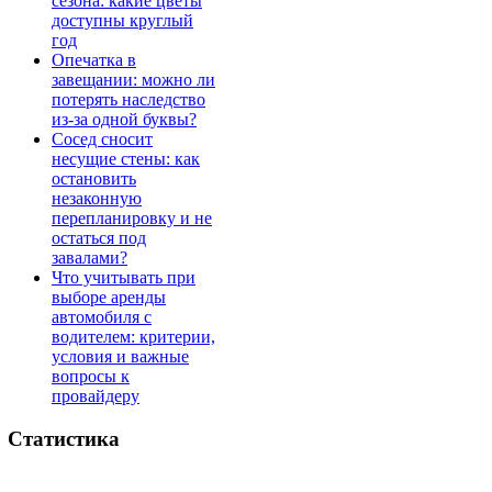
сезона: какие цветы
доступны круглый
год
Опечатка в
завещании: можно ли
потерять наследство
из-за одной буквы?
Сосед сносит
несущие стены: как
остановить
незаконную
перепланировку и не
остаться под
завалами?
Что учитывать при
выборе аренды
автомобиля с
водителем: критерии,
условия и важные
вопросы к
провайдеру
Статистика