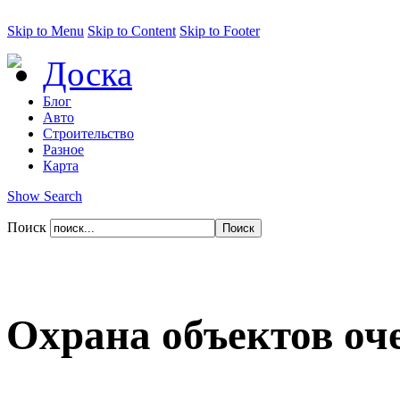
Skip to Menu
Skip to Content
Skip to Footer
Доска
Блог
Авто
Строительство
Разное
Карта
Show Search
Поиск
Охрана объектов оч