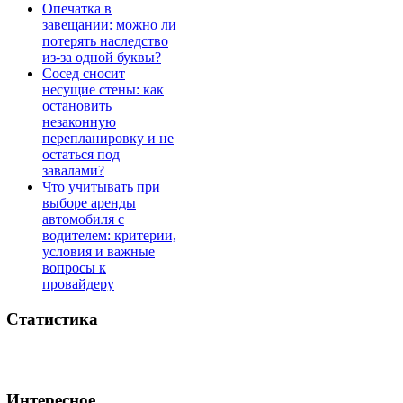
Опечатка в
завещании: можно ли
потерять наследство
из-за одной буквы?
Сосед сносит
несущие стены: как
остановить
незаконную
перепланировку и не
остаться под
завалами?
Что учитывать при
выборе аренды
автомобиля с
водителем: критерии,
условия и важные
вопросы к
провайдеру
Статистика
Интересное