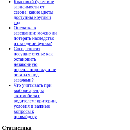
Красивый букет вне
зависимости от
сезона: какие цветы
доступны круглый
год
Опечатка в
завещании: можно ли
потерять наследство
из-за одной буквы?
Сосед сносит
несущие стены: как
остановить
незаконную
перепланировку и не
остаться под
завалами?
Что учитывать при
выборе аренды
автомобиля с
водителем: критерии,
условия и важные
вопросы к
провайдеру
Статистика