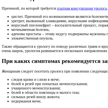
Причиной, по которой требуется
платная консультация уролога
цистит. Причиной его возникновения являются болезнет
уретрит, вызванный хламидиями, вирусными инфекциям
вирусный пиелонефрит – воспалительный процесс, пора
мочекаменная болезнь;
аденома простаты – этому недугу подвержены мужчины по
злокачественная опухоль.
Также обращаются к урологу по поводу различных травм и вро
очень широк, урология развивается в нескольких направления
При каких симптомах рекомендуется за
Женщинам следует посетить уролога при появлении следующи
следов крови и слизи в моче;
болей и резей при попытках мочеиспускания;
учащенного мочеиспускания;
болей в области поясницы и малого таза;
сильных резей внизу живота;
недержания мочи.