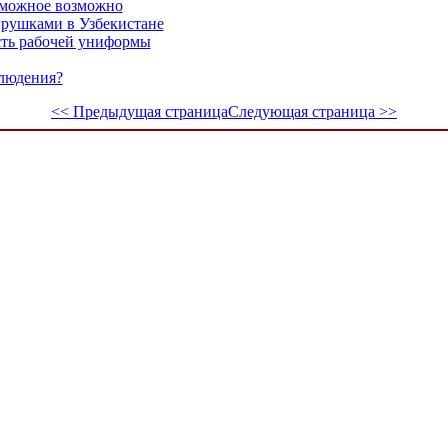
зможное возможно
грушками в Узбекистане
сть рабочей униформы
блюдения?
<< Предыдущая страница
Следующая страница >>