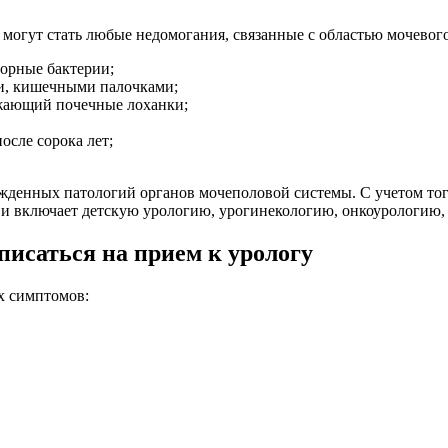
, могут стать любые недомогания, связанные с областью мочевого
ворные бактерии;
и, кишечными палочками;
жающий почечные лоханки;
сле сорока лет;
жденных патологий органов мочеполовой системы. С учетом того
х и включает детскую урологию, урогинекологию, онкоурологию
писаться на прием к урологу
х симптомов: