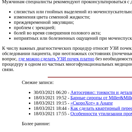
Мужчинам специалисты рекомендуют проконсультироваться с д
слизистых или гнойных выделений из мочеиспускательно
изменения цвета семенной жидкости;
преждевременной эякуляции;
проблем с эрекцией;
болей во время совершения полового акта;
неприятных или болезненных ощущений при мочеиспуск
К числу важных диагностических процедур относят УЗИ почек. 
обследовании пациента, при неотложных состояниях (почечные
вопрос,
где можно сделать УЗИ почек платно
без необходимости
процедуру в одном из частных многофункциональных медицинск
связи.
Свежие записи:
30/03/2021 06:20
-
Автосервис: тонкости и детал
18/03/2021 19:52
-
Барные сиропы от Miller&Mill
18/03/2021 19:15
-
«СкороХот» в Анапе
18/03/2021 18:44
-
Как сделать квартирный перее
18/03/2021 17:55
-
Особенности утилизации про
Более ранние: