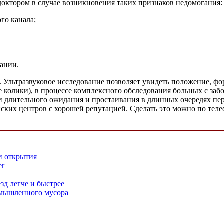
октором в случае возникновения таких признаков недомогания:
го канала;
ании.
Ультразвуковое исследование позволяет увидеть положение, фо
 колики), в процессе комплексного обследования больных с заб
 длительного ожидания и простаивания в длинных очередях пере
их центров с хорошей репутацией. Сделать это можно по телеф
и открытия
er
зд легче и быстрее
мышленного мусора