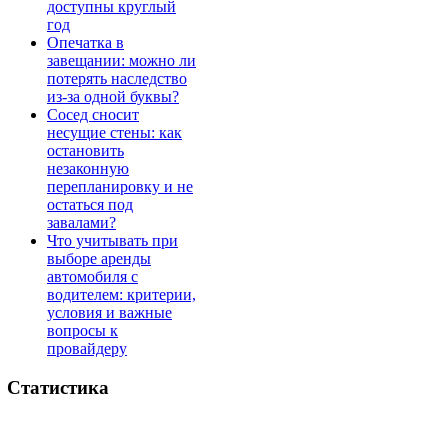
доступны круглый
год
Опечатка в
завещании: можно ли
потерять наследство
из-за одной буквы?
Сосед сносит
несущие стены: как
остановить
незаконную
перепланировку и не
остаться под
завалами?
Что учитывать при
выборе аренды
автомобиля с
водителем: критерии,
условия и важные
вопросы к
провайдеру
Статистика