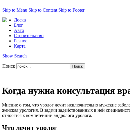
Skip to Menu
Skip to Content
Skip to Footer
Доска
Блог
Авто
Строительство
Разное
Карта
Show Search
Поиск
Когда нужна консультация вр
Мнение о том, что уролог лечит исключительно мужские забол
женская урология. В задачи задействованных в ней специалис
относятся к компетенции андролога-уролога.
Что лечит уролог