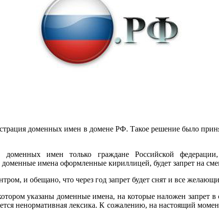
регистрация доменных имен в домене РФ. Такое решение было п
х доменных имен только граждане Российской федерации
а доменные имена оформленные кириллицей, будет запрет на сме
ром, и обещано, что через год запрет будет снят и все желающ
отором указаны доменные имена, на которые наложен запрет в с
ается ненормативная лексика. К сожалению, на настоящий момен