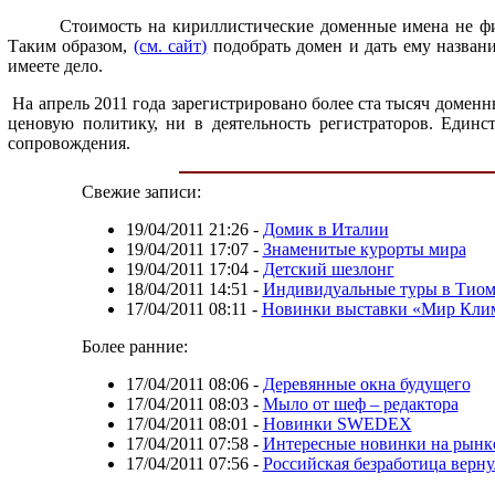
Стоимость на кириллистические доменные имена не фи
Таким образом,
(см. сайт)
подобрать домен и дать ему названи
имеете дело.
На апрель 2011 года зарегистрировано более ста тысяч домен
ценовую политику, ни в деятельность регистраторов. Единс
сопровождения.
Свежие записи:
19/04/2011 21:26
-
Домик в Италии
19/04/2011 17:07
-
Знаменитые курорты мира
19/04/2011 17:04
-
Детский шезлонг
18/04/2011 14:51
-
Индивидуальные туры в Тиом
17/04/2011 08:11
-
Новинки выставки «Мир Клим
Более ранние:
17/04/2011 08:06
-
Деревянные окна будущего
17/04/2011 08:03
-
Мыло от шеф – редактора
17/04/2011 08:01
-
Новинки SWEDEX
17/04/2011 07:58
-
Интересные новинки на рынк
17/04/2011 07:56
-
Российская безработица верну