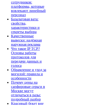
сотрудников:
платформы, которые
вовлекают линейный
персонал
Базальтовая вата:
свойства,
характеристики и
секреты выбора
Качественные
вывески: надёжная
наружная реклама
Что такое IP TCP?
Основы работы
протоколов для
передачи данных и
голоса
Обрамление и уход за
могилой: правила и
особенности
Почему цены на
сапфировые серьги в
Москве могут
отличаться в разы:
подробный разбор
Красивый букет вне