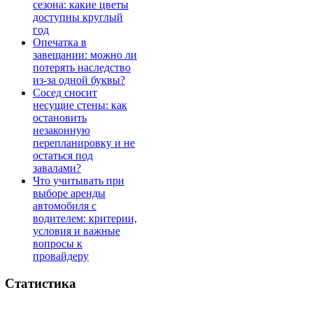
сезона: какие цветы
доступны круглый
год
Опечатка в
завещании: можно ли
потерять наследство
из-за одной буквы?
Сосед сносит
несущие стены: как
остановить
незаконную
перепланировку и не
остаться под
завалами?
Что учитывать при
выборе аренды
автомобиля с
водителем: критерии,
условия и важные
вопросы к
провайдеру
Статистика