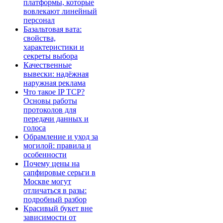
платформы, которые
вовлекают линейный
персонал
Базальтовая вата:
свойства,
характеристики и
секреты выбора
Качественные
вывески: надёжная
наружная реклама
Что такое IP TCP?
Основы работы
протоколов для
передачи данных и
голоса
Обрамление и уход за
могилой: правила и
особенности
Почему цены на
сапфировые серьги в
Москве могут
отличаться в разы:
подробный разбор
Красивый букет вне
зависимости от