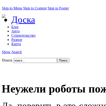
Skip to Menu
Skip to Content
Skip to Footer
Доска
Блог
Авто
Строительство
Разное
Карта
Show Search
Поиск
Неужели роботы по
Да, поверить в это сложно