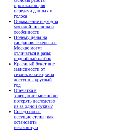
Основы работы
протоколов для
передачи данных и
голоса
Обрамление и уход за
могилой: правила и
особенности
Почему цены на
сапфировые серьги в
Москве могут
отличаться в разы:
подробный разбор
Красивый букет вне
зависимости от
сезона: какие цветы
доступны круглый
год
Опечатка в
завещании: можно ли
потерять наследство
из-за одной буквы?
Сосед сносит
несущие стены: как
остановить
незаконную