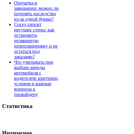
Опечатка в
завещании: можно ли
потерять наследство
из-за одной буквы?
Сосед сносит
несущие стены: как
остановить
незаконную
перепланировку и не
остаться под
завалами?
Что учитывать при
выборе аренды
автомобиля с
водителем: критерии,
условия и важные
вопросы к
провайдеру
Статистика
Интересное