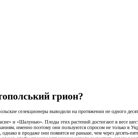
итополський грион?
льские селекционеры выводили на протяжении не одного десят
сие» и «Шалунью». Плоды этих растений достигают в весе шесть
аниям, именно поэтому они пользуются спросом не только в Укр
 однако в продаже они появятся не раньше, чем через десять-пя