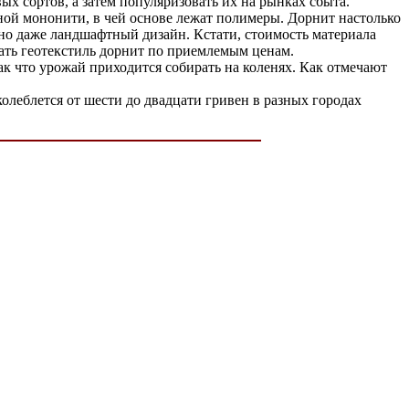
 сортов, а затем популяризовать их на рынках сбыта.
ной мононити, в чей основе лежат полимеры. Дорнит настолько
 но даже ландшафтный дизайн. Кстати, стоимость материала
пать геотекстиль дорнит по приемлемым ценам.
ак что урожай приходится собирать на коленях. Как отмечают
олеблется от шести до двадцати гривен в разных городах