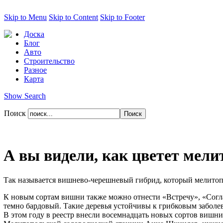
Skip to Menu
Skip to Content
Skip to Footer
Доска
Блог
Авто
Строительство
Разное
Карта
Show Search
Поиск
А вы видели, как цветет мел
Так называется вишнево-черешневый гибрид, который мелитопо
К новым сортам вишни также можно отнести «Встречу», «Согла
темно бардовый. Такие деревья устойчивы к грибковым заболев
В этом году в реестр внесли восемнадцать новых сортов вишни,