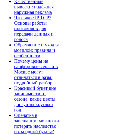
Качественные
вывески: надёжная
наружная реклама
Что такое IP TCP?
Основы работы
протоколов для
передачи данных и
голоса
Обрамление и уход за
могилой: правила и
особенности
Почему цены на
сапфировые серьги в
Москве могут
отличаться в разы:
подробный разбор
Красивый букет вне
зависимости от
сезона: какие цветы
доступны круглый
год
Опечатка в
завещании: можно ли
потерять наследство
из-за одной буквы?