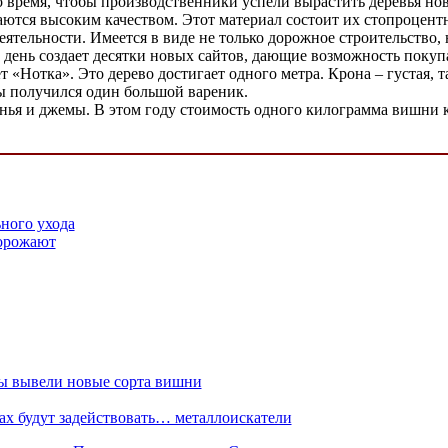
ремя, чтобы производственники успели вырастить деревья новых
аются высоким качеством. Этот материал состоит их стопроцент
еятельности. Имеется в виде не только дорожное строительство,
в день создает десятки новых сайтов, дающие возможность поку
«Нотка». Это дерево достигает одного метра. Крона – густая, т
бы получился один большой вареник.
ья и джемы. В этом году стоимость одного килограмма вишни к
ного ухода
орожают
ы вывели новые сорта вишни
ах будут задействовать… металлоискатели