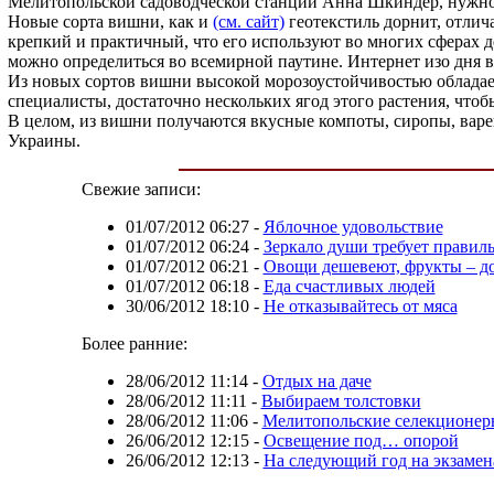
Мелитопольской садоводческой станции Анна Шкиндер, нужно в
Новые сорта вишни, как и
(см. сайт)
геотекстиль дорнит, отлич
крепкий и практичный, что его используют во многих сферах д
можно определиться во всемирной паутине. Интернет изо дня 
Из новых сортов вишни высокой морозоустойчивостью обладает 
специалисты, достаточно нескольких ягод этого растения, что
В целом, из вишни получаются вкусные компоты, сиропы, варен
Украины.
Свежие записи:
01/07/2012 06:27
-
Яблочное удовольствие
01/07/2012 06:24
-
Зеркало души требует правиль
01/07/2012 06:21
-
Овощи дешевеют, фрукты – д
01/07/2012 06:18
-
Еда счастливых людей
30/06/2012 18:10
-
Не отказывайтесь от мяса
Более ранние:
28/06/2012 11:14
-
Отдых на даче
28/06/2012 11:11
-
Выбираем толстовки
28/06/2012 11:06
-
Мелитопольские селекционер
26/06/2012 12:15
-
Освещение под… опорой
26/06/2012 12:13
-
На следующий год на экзамен